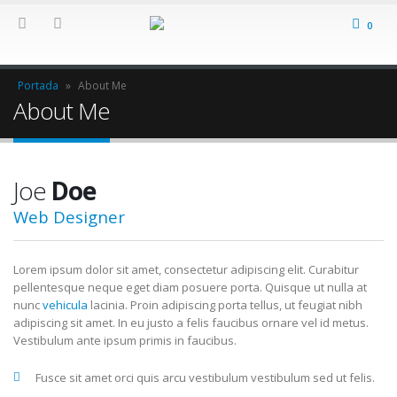
0
Portada
»
About Me
About Me
Joe
Doe
Web Designer
Lorem ipsum dolor sit amet, consectetur adipiscing elit. Curabitur
pellentesque neque eget diam posuere porta. Quisque ut nulla at
nunc
vehicula
lacinia. Proin adipiscing porta tellus, ut feugiat nibh
adipiscing sit amet. In eu justo a felis faucibus ornare vel id metus.
Vestibulum ante ipsum primis in faucibus.
Fusce sit amet orci quis arcu vestibulum vestibulum sed ut felis.