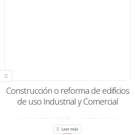
Construcción o reforma de edificios
de uso Industrial y Comercial
0
out
Leer más
of