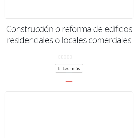
Construcción o reforma de edificios
residenciales o locales comerciales
0
out
Leer más
of
5