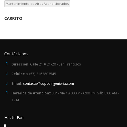
Mantenimiento de Aires Acondicionados
CARRITO
Contáctanos
Dirección:
Calle 21 # 21-20 - San Francisco
Celular: :
(+57) 3163803545
Email:
contacto@copcoingenieria.com
Horarios de Atención::
Lun - Vie / 8:00 AM - 6:00 PM, Sáb 8:00 AM -
12 M
Hazte Fan