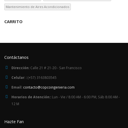
Mantenimiento de Aires Acondicionados
CARRITO
Contáctanos
Dirección:
Calle 21 # 21-20 - San Francisco
Celular: :
(+57) 3163803545
Email:
contacto@copcoingenieria.com
Horarios de Atención::
Lun - Vie / 8:00 AM - 6:00 PM, Sáb 8:00 AM -
12 M
Hazte Fan