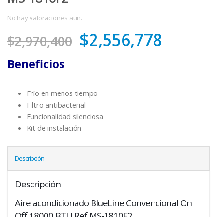
No hay valoraciones aún.
$
2,556,778
$
2,970,400
Beneficios
Frío en menos tiempo
Filtro antibacterial
Funcionalidad silenciosa
Kit de instalación
Descripción
Descripción
Aire acondicionado BlueLine Convencional On
Off 18000 BTU Ref MS-1810F2