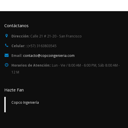
Contáctanos
Dirección:
Calle 21 # 21-20 - San Francisco
Celular: :
(+57) 3163803545
Email:
contacto@copcoingenieria.com
Horarios de Atención::
Lun - Vie / 8:00 AM - 6:00 PM, Sáb 8:00 AM -
12 M
Hazte Fan
Copco Ingeniería