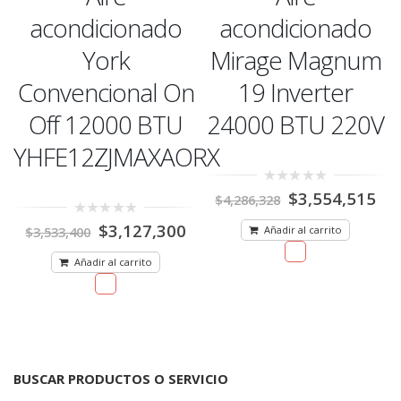
acondicionado
acondicionado
York
Mirage Magnum
n
Convencional On
19 Inverter
Off 12000 BTU
24000 BTU 220V
YHFE12ZJMAXAORX
0
$
3,554,515
$
4,286,328
out
of
0
$
3,127,300
5
Añadir al carrito
$
3,533,400
out
of
5
Añadir al carrito
BUSCAR PRODUCTOS O SERVICIO